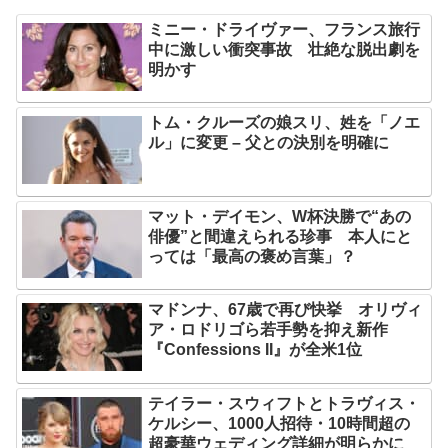
ミニー・ドライヴァー、フランス旅行
中に激しい衝突事故 壮絶な脱出劇を
明かす
トム・クルーズの娘スリ、姓を「ノエ
ル」に変更 – 父との決別を明確に
マット・デイモン、W杯決勝で“あの
俳優”と間違えられる珍事 本人にと
っては「最高の褒め言葉」？
マドンナ、67歳で再び快挙 オリヴィ
ア・ロドリゴら若手勢を抑え新作
『Confessions II』が全米1位
テイラー・スウィフトとトラヴィス・
ケルシー、1000人招待・10時間超の
超豪華ウェディング詳細が明らかに