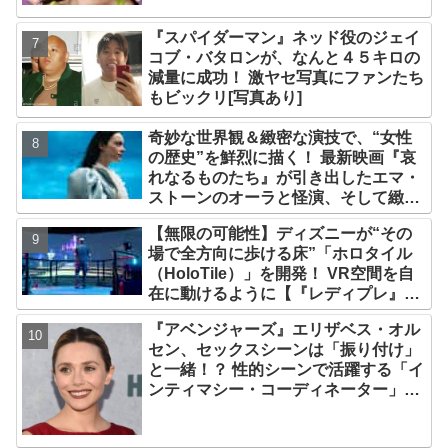
『スパイダーマン』ネッド役のジェイ
コブ・バタロンが、なんと４５キロの
減量に成功！ 激ヤセ写真にファンたち
もビックリ[写真あり]
奇妙な世界観＆緻密な演技で、“女性
の歴史”を鮮烈に描く！ 最新映画『哀
れなるものたち』が引き出したエマ・
ストーンのオーラと怪演、そして緻密
すぎる演技力！ これは女性の“自由意
【無限の可能性】ディズニーが“その
志”の物語［レビュー＆解説］
場で全方向に歩ける床”「ホロタイル
（HoloTile）」を開発！ VR空間を自
在に動けるように【『レディプレ』実
現への大きな一歩？】
『アベンジャーズ』エリザベス・オル
セン、セックスシーンは「振り付け」
と一緒！？ 性的シーンで活躍する「イ
ンティマシー・コーディネーター」の
重要性についても語る