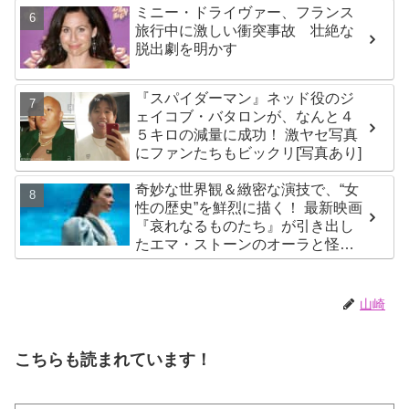
ミニー・ドライヴァー、フランス
旅行中に激しい衝突事故 壮絶な
脱出劇を明かす
『スパイダーマン』ネッド役のジ
ェイコブ・バタロンが、なんと４
５キロの減量に成功！ 激ヤセ写真
にファンたちもビックリ[写真あり]
奇妙な世界観＆緻密な演技で、“女
性の歴史”を鮮烈に描く！ 最新映画
『哀れなるものたち』が引き出し
たエマ・ストーンのオーラと怪
演、そして緻密すぎる演技力！ こ
れは女性の“自由意志”の物語［レビ
ュー＆解説］
山崎
こちらも読まれています！