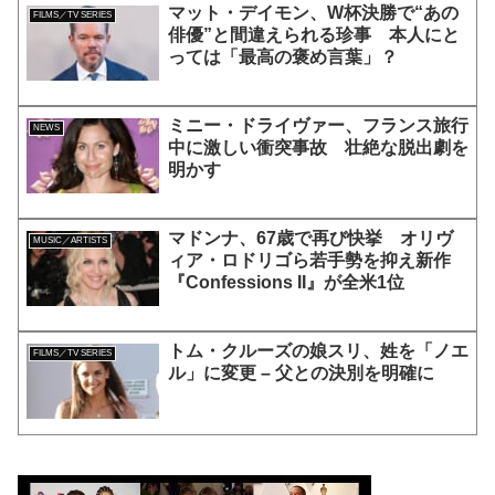
マット・デイモン、W杯決勝で“あの
FILMS／TV SERIES
俳優”と間違えられる珍事 本人にと
っては「最高の褒め言葉」？
ミニー・ドライヴァー、フランス旅行
NEWS
中に激しい衝突事故 壮絶な脱出劇を
明かす
マドンナ、67歳で再び快挙 オリヴ
MUSIC／ARTISTS
ィア・ロドリゴら若手勢を抑え新作
『Confessions II』が全米1位
トム・クルーズの娘スリ、姓を「ノエ
FILMS／TV SERIES
ル」に変更 – 父との決別を明確に