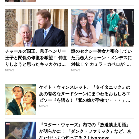
チャールズ国王、息子ヘンリー
謎のセクシー美女と密会してい
王子と関係の修復を希望！ 仲直
た元恋人ショーン・メンデスに
りしようと思ったキッカケは、
対抗！？ カミラ・カベロが“白
あの儀式・・？ - tvgroove
馬の王子様”と再会［写真あり］
NEWS
NEWS
- tvgroove
ケイト・ウィンスレット、『タイタニック』の
あの有名なヌードシーンにまつわるおもしろエ
ピソードを語る！「私の娘が学校で・・・」
［動画あり］ - tvgroove
NEWS
『スター・ウォーズ』内での「放送禁止用語」
が明らかに！ 「ダンク・ファリック」など、あ
なたはいくつ知ってる？ | tvgroove