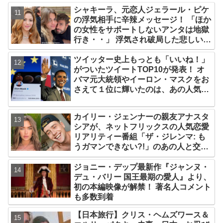
シャキーラ、元恋人ジェラール・ピケ
の浮気相手に辛辣メッセージ！ 「ほか
の女性をサポートしないアンタは地獄
行き・・」 浮気され破局した悲しい心
境を赤裸々に語る
ツイッター史上もっとも「いいね！」
がついたツイートTOP10が発表！ オ
バマ元大統領やイーロン・マスクをお
さえて１位に輝いたのは、あの人気俳
優の訃報
カイリー・ジェンナーの親友アナスタ
シアが、ネットフリックスの人気恋愛
リアリティー番組「ザ・ジレンマ: も
うガマンできない?!」のあの人と交
際！？ ファンたちがそう予想する理由
とは[写真あり]
ジョニー・デップ最新作『ジャンヌ・
デュ・バリー 国王最期の愛人』より、
初の本編映像が解禁！ 著名人コメント
も多数到着
【日本旅行】クリス・ヘムズワース＆