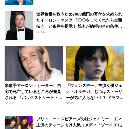
世界飢餓を救うため7000億円の寄付を求められ
たイーロン・マスク 「〇〇をしてくれたら全額
払う」と条件を提示！ 誰もが納得のその条件と
は・・ - tvgroove
NEWS
米歌手アーロン・カーター、自
「ウェンズデー」主演女優ジェ
宅で死亡しているところが発見
ナ・オルテガ、じつはストーリ
される 「バックストリート・ボ
ーが気に入らない！？ ドラマ大
ーイズ」ニック・カーターの
ヒットも彼女がなんとか変えた
NEWS
NEWS
弟、最近では更生しようと努力
い設定とは？ - tvgroove
する姿も見られていた・・ -
ブリトニー・スピアーズの妹ジェイミー・リン
tvgroove
主演のティーン向け人気コメディ「ゾーイ101」