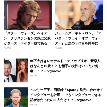
『スター・ウォーズ』ヘイデ
ジェームズ・キャメロン、『ア
ン・クリステンセンの娘は父親
バター：ウェイ・オブ・ウォー
がダース・ベイダー役であるこ
ター』と次の３作目を同時に撮
とをまだ知らないことが判明！
影した理由を告白！ キャメロン
NEWS
NEWS
その理由とは・・ | tvgroove
監督が避けたかった「ストレン
ジャー・シングス効果」と
年下大好きレオナルド・ディカプリオ、新恋人
は・・？ - tvgroove
はなんと19歳！？ お相手の女性はいったい何
者・・？ - tvgroove
NEWS
ヘンリー王子、回顧録「Spare」発売に合わせて
インタビューを計画！ でもインタビューできる
記者はたったの２人だけ！？ - tvgroove
NEWS