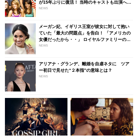
が15年ぶりに復活！ 当時のキャストも出演へ…
一体どんなストーリーになる？ - tvgroove
NEWS
メーガン妃、イギリス王室が彼女に対して抱い
ていた「最大の問題点」を告白！ 「アメリカの
女優だったから・・」 ロイヤルファミリーの複
雑な事情が明らかに - tvgroove
NEWS
アリアナ・グランデ、離婚を自虐ネタに ツア
ー初日で見せた“２本指”の意味とは？
NEWS