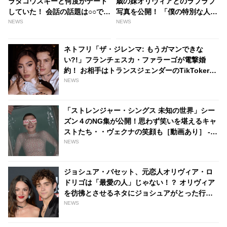
ラタコウスキーと何度かデート
歳の妹オリヴィアとのラブラブ
していた！ 会話の話題は○○で持
写真を公開！ 「僕の特別な人」
ち切り？ - tvgroove
発言に弟ディランが待った！？
NEWS
NEWS
妹をめぐる兄弟バトルが勃
発…？ - tvgroove
ネトフリ「ザ・ジレンマ: もうガマンできな
い?!」フランチェスカ・ファラーゴが電撃婚
約！ お相手はトランスジェンダーのTikToker、
しあわせいっぱいの姿をシェア［写真あり］ -
NEWS
tvgroove
「ストレンジャー・シングス 未知の世界」シー
ズン４のNG集が公開！思わず笑いを堪えるキャ
ストたち・・ヴェクナの笑顔も［動画あり］ -
tvgroove
NEWS
ジョシュア・バセット、元恋人オリヴィア・ロ
ドリゴは「最愛の人」じゃない！？ オリヴィア
を彷彿とさせるネタにジョシュアがとった行動
とは・・？［動画あり］ - tvgroove
NEWS