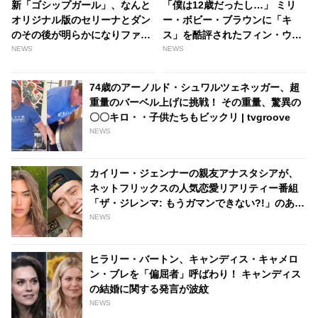
新「ゴシップガール」、なんと
「僕は12歳だったし…」 ミリ
オリジナル版のセリーナとダン
ー・ボビー・ブラウンに「キ
のその後が明らかになりファン
ス」を酷評されたフィン・ウル
大興奮！ ジョージーナが再登場
フハードが本音を告白！ 「スト
NEWS
NEWS
し、2022年のセリーナとダンに
レンジャー・シングス」での
ついて明かす - tvgroove
初々しいキスシーンをふり返る
74歳のアーノルド・シュワルツェネッガー、超
［動画あり］ - tvgroove
重量のバーベル上げに挑戦！ その重量、驚異の
〇〇キロ・・子供たちもビックリ | tvgroove
NEWS
カイリー・ジェンナーの親友アナスタシアが、
ネットフリックスの人気恋愛リアリティー番組
「ザ・ジレンマ: もうガマンできない?!」のあの
人と交際！？ ファンたちがそう予想する理由と
NEWS
は[写真あり] | tvgroove
ヒラリー・バートン、キャンディス・キャメロ
ン・ブレを「偏屈者」呼ばわり！ キャンディス
の結婚に関する発言が波紋
NEWS