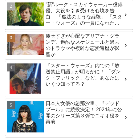
”新”ルーク・スカイウォーカー役俳
優、大役を引き受ける心境を告
白！ 「魔法のような経験」 『スタ
ー・ウォーズ』の一員になれたこ
とによろこび爆発
痩せすぎが心配なアリアナ・グラ
ンデ、過酷なスケジュールと過去
のトラウマや複雑な恋愛遍歴が影
響か
『スター・ウォーズ』内での「放
送禁止用語」が明らかに！ 「ダン
ク・ファリック」など、あなたは
いくつ知ってる？
日本人女優の忽那汐里、『デッド
プール』に続投決定！ 2024年に公
開のシリーズ第３弾でユキオ役を
再演