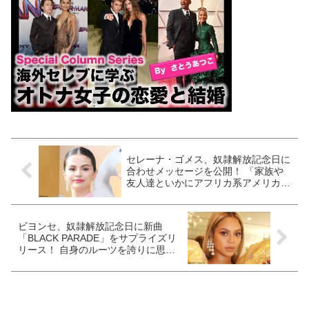
セレーナ・ゴメス、奴隷解放記念日に
合わせメッセージを公開！ 「家族や
友人達といかにアフリカ系アメリカ人
の命が大切なものであるか話し合って
ください」
ビヨンセ、奴隷解放記念日に新曲
「BLACK PARADE」をサプライズリ
リース！ 自身のルーツを誇りに思う
パワフルな楽曲に[音源あり]