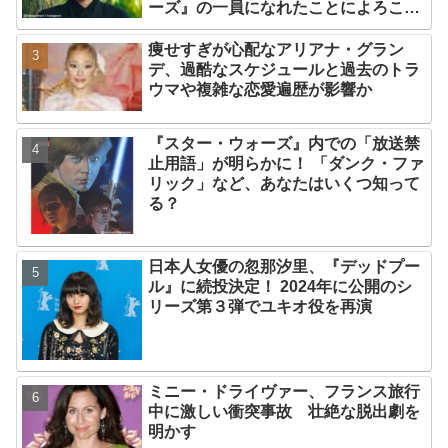
ーズ』の一員になれたことによろこび
爆発
痩せすぎが心配なアリアナ・グラン
デ、過酷なスケジュールと過去のトラ
ウマや複雑な恋愛遍歴が影響か
『スター・ウォーズ』内での「放送禁
止用語」が明らかに！ 「ダンク・ファ
リック」など、あなたはいくつ知って
る？
日本人女優の忽那汐里、『デッドプー
ル』に続投決定！ 2024年に公開のシ
リーズ第３弾でユキオ役を再演
ミニー・ドライヴァー、フランス旅行
中に激しい衝突事故 壮絶な脱出劇を
明かす